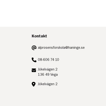
Kontakt
E-
alprosensforskola@haninge.se
post:
Telefon:
08-606 74 10
Postadress:
Jökelvägen 2
136 49 Vega
Besöksadress:
Jökelvägen 2